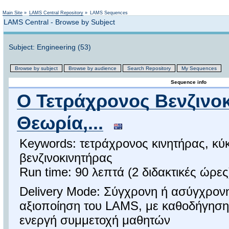
Not logged in
Main Site
»
LAMS Central Repository
»
LAMS Sequences
LAMS Central - Browse by Subject
Subject: Engineering (53)
Browse by subject
Browse by audience
Search Repository
My Sequences
Sequence info
Ο Τετράχρονος Βενζινοκ
Θεωρία,...
Keywords: τετράχρονος κινητήρας, κύκ
βενζινοκινητήρας
Run time: 90 λεπτά (2 διδακτικές ώρες
Delivery Mode: Σύγχρονη ή ασύγχρον
αξιοποίηση του LAMS, με καθοδήγηση 
ενεργή συμμετοχή μαθητών