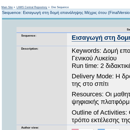
Not logged in
Main Site
»
LAMS Central Repository
»
One Sequence
Sequence: Εισαγωγή στη δομή επανάληψης Μέχρις ότου (FinalVersio
Se
Sequence:
Εισαγωγή στη δομή
Description:
Keywords: Δομή επα
Γενικού Λυκείου
Run time: 2 διδακτι
Delivery Mode: Η δρ
της στο σπίτι
Resources: Οι μαθητ
ψηφιακής πλατφόρμ
Outline of Activitie
τρόπο εκτέλεσης τη
Author view: