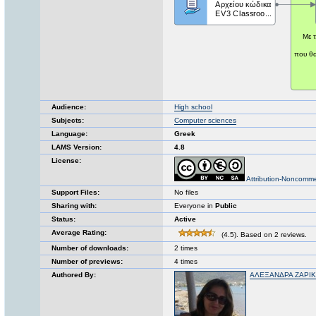
Audience:
High school
Subjects:
Computer sciences
Language:
Greek
LAMS Version:
4.8
License:
Attribution-Noncomme
Support Files:
No files
Sharing with:
Everyone in
Public
Status:
Active
Average Rating:
(4.5). Based on 2 reviews.
Number of downloads:
2 times
Number of previews:
4 times
Authored By:
ΑΛΕΞΑΝΔΡΑ ΖΑΡΙ