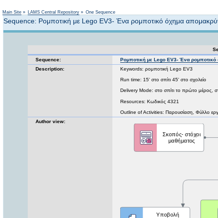
Not logged in
Main Site
»
LAMS Central Repository
»
One Sequence
Sequence: Ρομποτική με Lego EV3- Ένα ρομποτικό όχημα απομακρύνε
Se
Sequence:
Ρομποτική με Lego EV3- Ένα ρομποτικό 
Description:
Keywords: ρομποτική Lego EV3
Run time: 15' στο σπίτι 45' στο σχολείο
Delivery Mode: στο σπίτι το πρώτο μέρος, σ
Resources: Κωδικός 4321
Outline of Activities: Παρουσίαση, Φύλλο ερ
Author view: