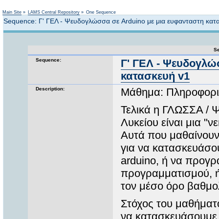
Not logged in
Main Site
»
LAMS Central Repository
»
One Sequence
Sequence: Γ' ΓΕΛ - Ψευδογλώσσα σε Arduino με μια ευφανταστη κατ
Se
Sequence:
Γ' ΓΕΛ - Ψευδογλώ
κατασκευή v1
Description:
Μάθημα: Πληροφορικ
Τελικά η ΓΛΩΣΣΑ / 
Λυκείου είναι μια "
Αυτά που μαθαίνουν
για να κατασκευάσο
arduino, ή να προγ
προγραμματισμού, ή 
τον μέσο όρο βαθμο
Στόχος του μαθήματ
να κατασκευάσουμε