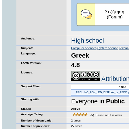
Audience:
High school
Subjects:
Computer sciences
System science
Techno
Language:
Greek
LAMS Version:
4.8
License:
Attributi
Support Files:
Name
ARDUINO_POV_LED_DISPLAY_με_ΑΕΠΠ.p
Sharing with:
Everyone in
Public
Status:
Active
Average Rating:
(5). Based on 1 reviews.
Number of downloads:
2 times
Number of previews:
27 times