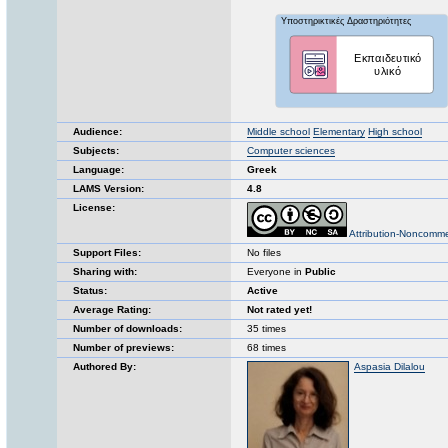
Audience:
Middle school
Elementary
High school
Subjects:
Computer sciences
Language:
Greek
LAMS Version:
4.8
License:
Attribution-Noncomme
Support Files:
No files
Sharing with:
Everyone in
Public
Status:
Active
Average Rating:
Not rated yet!
Number of downloads:
35 times
Number of previews:
68 times
Authored By:
Aspasia Dilalou