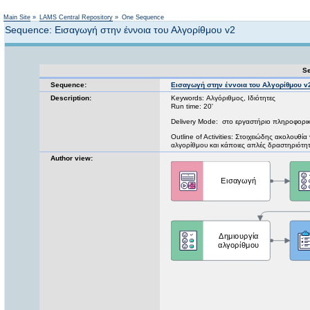
Not logged in
Main Site
»
LAMS Central Repository
»
One Sequence
Sequence: Εισαγωγή στην έννοια του Αλγορίθμου v2
Se
Sequence:
Εισαγωγή στην έννοια του Αλγορίθμου v
Description:
Keywords: Αλγόριθμος, Ιδιότητες
Run time: 20'
Delivery Mode: στο εργαστήριο πληροφορικ
Outline of Activities: Στοιχειώδης ακολουθί
αλγορίθμου και κάποιες απλές δραστηριότητε
Author view: