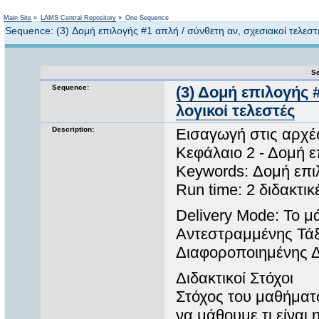
Not logged in
Main Site
»
LAMS Central Repository
»
One Sequence
Sequence: (3) Δομή επιλογής #1 απλή / σύνθετη αν, σχεσιακοί τελεστέ
Se
Sequence:
(3) Δομή επιλογής 
λογικοί τελεστές
Description:
Εισαγωγή στις αρχές
Κεφάλαιο 2 - Δομή ε
Keywords: Δομή επι
Run time: 2 διδακτι
Delivery Mode: Το μά
Αντεστραμμένης Τάξ
Διαφοροποιημένης Δ
Διδακτικοί Στόχοι
Στόχος του μαθήματ
να μάθουμε τι είναι 