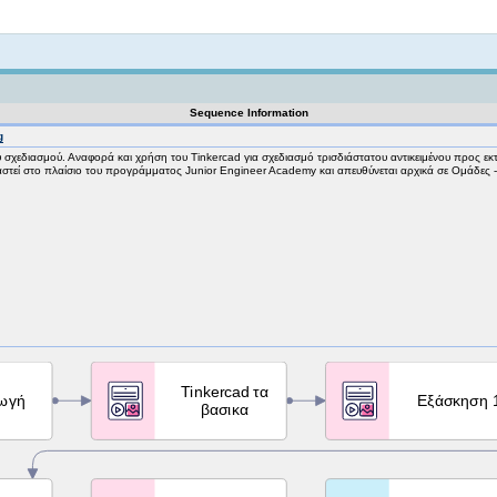
Not logged in
Sequence Information
g
υ σχεδιασμού. Αναφορά και χρήση του Tinkercad για σχεδιασμό τρισδιάστατου αντικειμένου προς ε
ιαστεί στο πλαίσιο του προγράμματος Junior Engineer Academy και απευθύνεται αρχικά σε Ομάδε