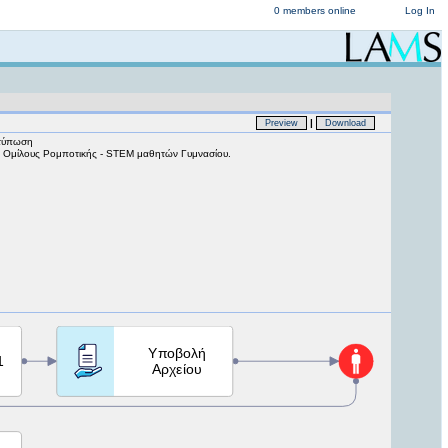
0 members online
Log In
|
Preview
Download
κτύπωση
ς - Ομίλους Ρομποτικής - STEM μαθητών Γυμνασίου.