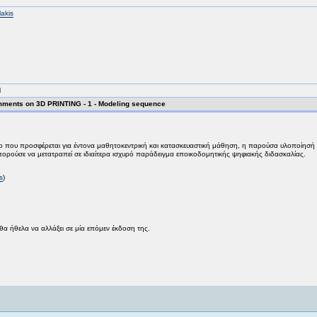
lakis
M
ments on 3D PRINTING - 1 - Modeling sequence
νο που προσφέρεται για έντονα μαθητοκεντρική και κατασκευαστική μάθηση, η παρούσα υλοποίησή
πορούσε να μετατραπεί σε ιδιαίτερα ισχυρό παράδειγμα εποικοδομητικής ψηφιακής διδασκαλίας.
s
)
θα ήθελα να αλλάξει σε μία επόμεν έκδοση της.