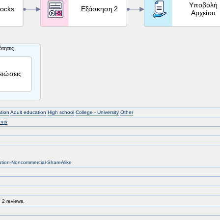
tion
Adult education
High school
College - University
Other
ogy
bution-Noncommercial-ShareAlike
 2 reviews.