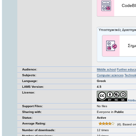
Audience:
Middle school
Further educa
Subjects:
Computer sciences
Technol
Language:
Greek
LAMS Version:
4.5
License:
Attri
Support Files:
No files
Sharing with:
Everyone in
Public
Status:
Active
Average Rating:
(4). Based on
Number of downloads:
12 times
Number of previews:
19 times