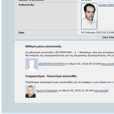
Authored By:
giorgos fakio
Date:
04 February 2023 02:13 A
User Com
Μάθηση μέσω κατασκευής
Η μαθησιακή ακολουθία «3D PRINTING – 1 – Modeling» είναι ένα αντικείμε
Με ενίσχυση της συνεργατικότητας και της βιωματικής δραστηριότητας, θα μ
ΔΕΣΠΟΙΝΑ ΚΑΛΠΑΚΗ
on March 04, 2026 09:10 AM (
view detail
Συγχαρητήρια - Καινοτόμα ακολουθία.
Παράδειγμα σχολιασμού μιας ακολουθίας για να αναφέρω τι μου άρεσε και τι 
Spyros Papadakis
on March 09, 2026 11:29 AM (
view details
)