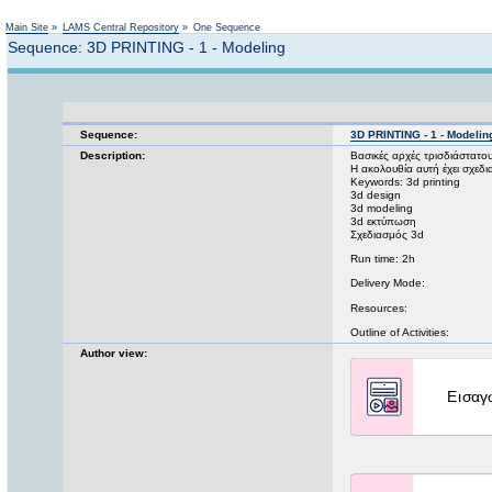
Main Site
»
LAMS Central Repository
»
One Sequence
Sequence: 3D PRINTING - 1 - Modeling
Sequence:
3D PRINTING - 1 - Modelin
Description:
Βασικές αρχές τρισδιάστατο
Η ακολουθία αυτή έχει σχεδ
Keywords: 3d printing
3d design
3d modeling
3d εκτύπωση
Σχεδιασμός 3d
Run time: 2h
Delivery Mode:
Resources:
Outline of Activities:
Author view: