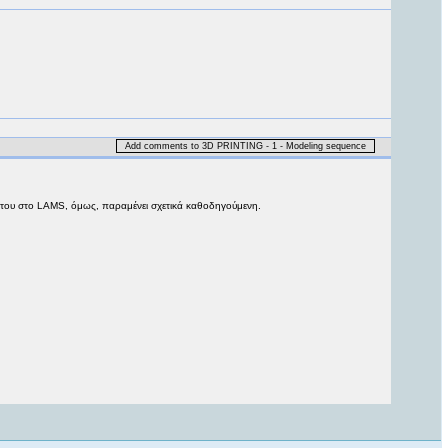
Add comments to 3D PRINTING - 1 - Modeling sequence
 του στο LAMS, όμως, παραμένει σχετικά καθοδηγούμενη.