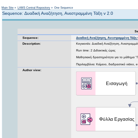
Not logged in
Main Site
»
LAMS Central Repository
»
One Sequence
Sequence: Δυαδική Αναζήτηση, Ανεστραμμένη Τάξη v 2.0
Se
Sequence:
Δυαδική Αναζήτηση, Ανεστραμμένη Τάξη 
Description:
Keywords: Δυαδική Αναζήτηση, Ανεστραμμέν
Run time: 2 Διδακτικές ώρες
Μαθησιακή δραστηριότητα για το μάθημα "Π
Περιλαμβάνει: Κείμενο, διαδραστικό video, 
Author view: