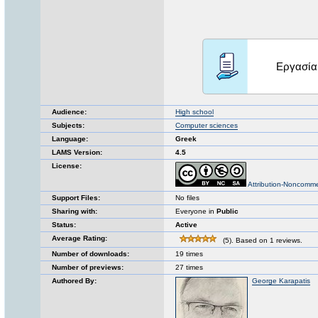
Audience:
High school
Subjects:
Computer sciences
Language:
Greek
LAMS Version:
4.5
License:
Attribution-Noncomme
Support Files:
No files
Sharing with:
Everyone in
Public
Status:
Active
Average Rating:
(5). Based on 1 reviews.
Number of downloads:
19 times
Number of previews:
27 times
Authored By:
George Karapatis