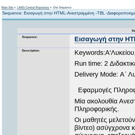
Not logged in
Main Site
»
LAMS Central Repository
»
One Sequence
Sequence: Εισαγωγή στην HTML-Ανεστραμμένη -TBL -Διαφοροποιημ
Se
Sequence:
Εισαγωγή στην HT
Description:
Keywords:A'Λυκείο
Run time: 2 Διδακτι
Delivery Mode: Α΄ Λ
Εφαρμογές Πληροφο
Μία ακολουθία Ανεσ
Πληροφορικής.
Οι μαθητές μελετούν
βίντεο) ασύγχρονα κ