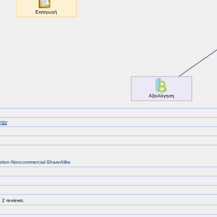
ogy
bution-Noncommercial-ShareAlike
 2 reviews.