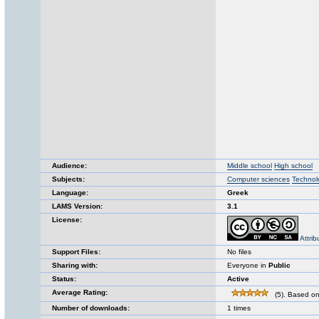
Audience:
Middle school
High school
Subjects:
Computer sciences
Technol
Language:
Greek
LAMS Version:
3.1
License:
Attri
Support Files:
No files
Sharing with:
Everyone in
Public
Status:
Active
Average Rating:
(5). Based on
Number of downloads:
1 times