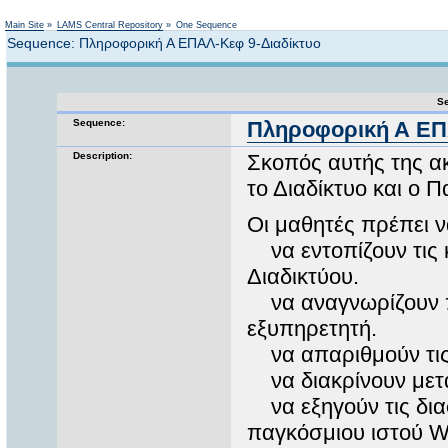
Not logged in
Main Site
»
LAMS Central Repository
»
One Sequence
Sequence: Πληροφορική Α ΕΠΑΛ-Κεφ 9-Διαδίκτυο
Se
Sequence:
Πληροφορική Α ΕΠ
Description:
Σκοπός αυτής της ακο
το Διαδίκτυο και ο Π
Οι μαθητές πρέπει ν
να εντοπίζουν τις κ
Διαδικτύου.
να αναγνωρίζουν πώ
εξυπηρετητή.
να απαριθμούν τις 
να διακρίνουν μετα
να εξηγούν τις δια
παγκόσμιου ιστού W