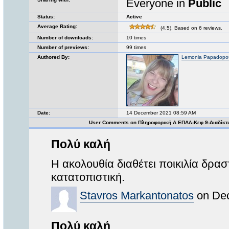
Everyone in
Public
Status:
Active
Average Rating:
(4.5). Based on 6 reviews.
Number of downloads:
10 times
Number of previews:
99 times
Authored By:
Lemonia Papadopo
Date:
14 December 2021 08:59 AM
User Comments on Πληροφορική Α ΕΠΑΛ-Κεφ 9-Διαδίκτ
Πολύ καλή
Η ακολουθία διαθέτει ποικιλία δρασ
κατατοπιστική.
Stavros Markantonatos
on Dec
Πολύ καλή