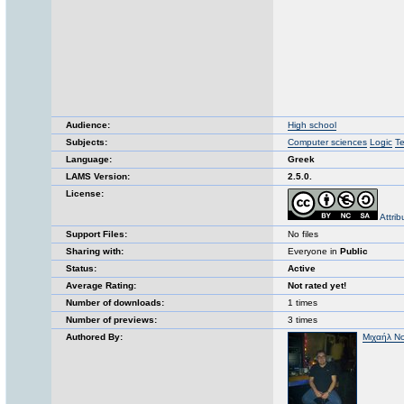
Audience:
High school
Subjects:
Computer sciences
Logic
T
Language:
Greek
LAMS Version:
2.5.0.
License:
Attri
Support Files:
No files
Sharing with:
Everyone in
Public
Status:
Active
Average Rating:
Not rated yet!
Number of downloads:
1 times
Number of previews:
3 times
Authored By:
Μιχαήλ Ν