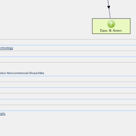
echnology
bution-Noncommercial-ShareAlike
οχός