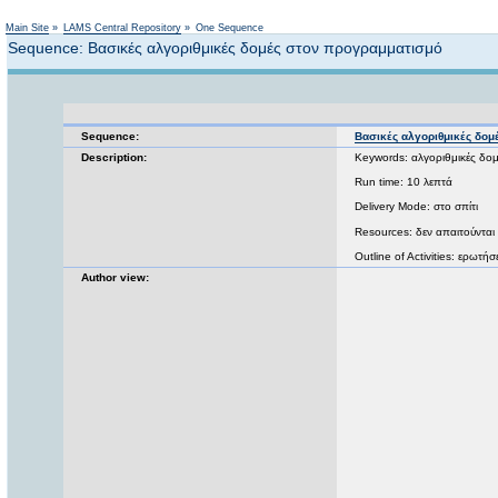
Main Site
»
LAMS Central Repository
»
One Sequence
Sequence: Βασικές αλγοριθμικές δομές στον προγραμματισμό
Sequence:
Βασικές αλγοριθμικές δομ
Description:
Keywords: αλγοριθμικές δο
Run time: 10 λεπτά
Delivery Mode: στο σπίτι
Resources: δεν απαιτούνται
Outline of Activities: ερωτήσε
Author view: