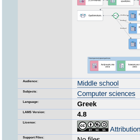
Audience:
Middle school
Subjects:
Computer sciences
Language:
Greek
LAMS Version:
4.8
License:
Attributi
Support Files:
No files