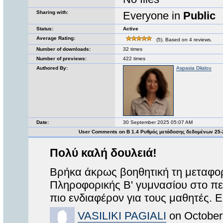
Sharing with:
Everyone in
Public
Status:
Active
Average Rating:
(5). Based on 4 reviews.
Number of downloads:
32 times
Number of previews:
422 times
Authored By:
Aspasia Dilalou
Date:
30 September 2025 05:07 AM
User Comments on Β 1.4 Ρυθμός μετάδοσης δεδομένων 25
Πολύ καλή δουλειά!
Βρήκα άκρως βοηθητική τη μεταφορ
Πληροφορικής Β' γυμνασίου στο πε
πιο ενδιαφέρον για τους μαθητές. 
VASILIKI PAGIALI
on October