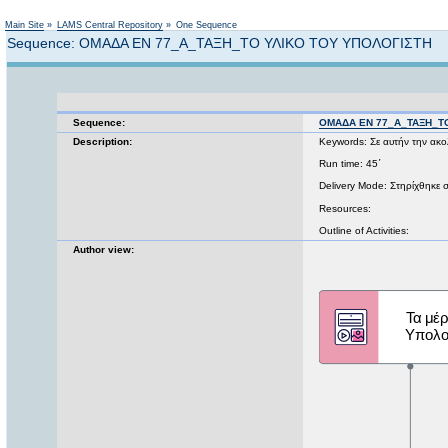
Main Site
»
LAMS Central Repository
»
One Sequence
Sequence: ΟΜΑΔΑ ΕΝ 77_Α_ΤΑΞΗ_ΤΟ ΥΛΙΚΟ ΤΟΥ ΥΠΟΛΟΓΙΣΤΗ
Sequence:
ΟΜΑΔΑ ΕΝ 77_Α_ΤΑΞΗ_Τ
Description:
Keywords: Σε αυτήν την ακο
Run time: 45΄
Delivery Mode: Στηρίχθηκε 
Resources:
Outline of Activities:
Author view: