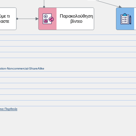
bution-Noncommercial-ShareAlike
κα Παρθενία