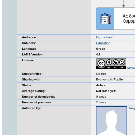
Audience:
High school
Subjects:
Education
Language:
Greek
LAMS Version:
4.8
License:
Attri
Support Files:
No files
Sharing with:
Everyone in
Public
Status:
Active
Average Rating:
Not rated yet!
Number of downloads:
0 times
Number of previews:
2 times
Authored By:
Τσόγ