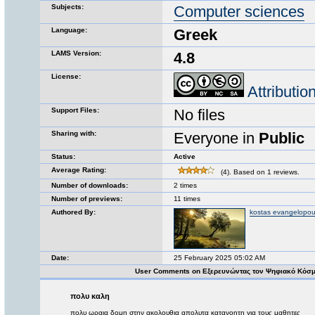
Subjects:
Computer sciences
Language:
Greek
LAMS Version:
4.8
License:
Attributi
Support Files:
No files
Sharing with:
Everyone in
Public
Status:
Active
Average Rating:
(4). Based on 1 reviews.
Number of downloads:
2 times
Number of previews:
11 times
Authored By:
kostas evangelopou
Date:
25 February 2025 05:02 AM
User Comments on Εξερευνώντας τον Ψηφιακό Κόσ
πολυ καλη
πολυ ωραια δομη στην ακολουθια απολυτα κατανοητη για τους μαθητες