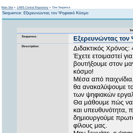
Not logged in
Main Site
»
LAMS Central Repository
»
One Sequence
Sequence: Εξερευνώντας τον Ψηφιακό Κόσμο
Se
Sequence:
Εξερευνώντας τον
Description:
Διδακτικός Χρόνος: 
Έχετε ετοιμαστεί γι
βουτήξουμε στον μαγ
κόσμο!
Μέσα από παιχνίδια,
θα ανακαλύψουμε τα 
των ψηφιακών εργαλ
Θα μάθουμε πώς να 
και υπευθυνότητα, 
δημιουργούμε πρωτό
φίλους μας.