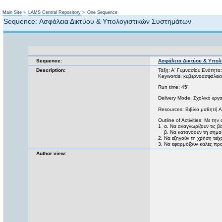
Main Site
»
LAMS Central Repository
»
One Sequence
Sequence: Ασφάλεια Δικτύου & Υπολογιστικών Συστημάτων
Sequence:
Ασφάλεια Δικτύου & Υπολ
Description:
Τάξη: Α' Γυμνασίου Ενότητα
Keywords: κυβερνοασφάλεια,
Run time: 45'
Delivery Mode: Σχολικό εργα
Resources: Βιβλίο μαθητή Α
Outline of Activities: Με τ
1 α. Να αναγνωρίζουν τις βα
β. Να κατανοούν τη σημασ
2. Να εξηγούν τη χρήση τείχο
3. Να εφαρμόζουν καλές πρα
Author view: