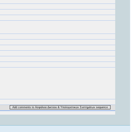
Add comments to Ασφάλεια Δικτύου & Υπολογιστικών Συστημάτων sequence