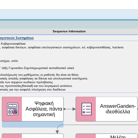
Not logged in
Sequence Information
ογιστικών Συστημάτων
: Κυβερνοασφάλεια
 ασφάλεια δικτύων, ασφάλεια υπολογιστικών συστημάτων, ιοί, κυβερνοεπιθέσεις, hackers
στήριο, σπίτι
' τάξη Γυμνασίου Συμπληρωματικό εκπαιδευτικό υλικό
ην ολοκλήρωση του μαθήματος οι μαθητές θα είναι σε θέση:
σικές απειλές ασφάλειας σε δίκτυα και υπολογιστικά συστήματα.
ία των ισχυρών κωδικών πρόσβασης
υς προστασίας(firewall) και του λογισμικού antivirus.
κτικές για την ασφαλή πλοήγηση στο διαδίκτυο