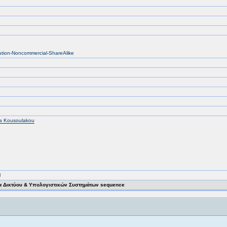
bution-Noncommercial-ShareAlike
a Kousoulakou
M
 Δικτύου & Υπολογιστικών Συστημάτων sequence