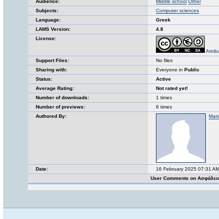
Audience:
Middle school
Other
Subjects:
Computer sciences
Language:
Greek
LAMS Version:
4.8
License:
Attri
Support Files:
No files
Sharing with:
Everyone in
Public
Status:
Active
Average Rating:
Not rated yet!
Number of downloads:
1 times
Number of previews:
6 times
Authored By:
Mari
Date:
16 February 2025 07:31 A
User Comments on Ασφάλεια