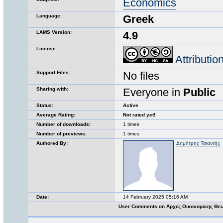
Economics
Language:
Greek
LAMS Version:
4.9
License:
Attributi
Support Files:
No files
Sharing with:
Everyone in
Public
Status:
Active
Average Rating:
Not rated yet!
Number of downloads:
1 times
Number of previews:
1 times
Authored By:
Δημήτρης Τσιαντής
Date:
14 February 2025 05:16 AM
User Comments on Αρχες Οικονομικης Θεωρι