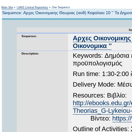
Not logged in
Main Site
»
LAMS Central Repository
»
One Sequence
Sequence: Αρχες Οικονομικης Θεωριας (αοθ) Κεφαλαιο 10 '' Τα Δημοσι
Se
Sequence:
Αρχες Οικονομικης 
Οικονομικα ''
Description:
Keywords: Δημόσια 
προϋπολογισμός
Run time: 1:30-2:00
Delivery Mode: Μέ
Resources: Βιβλίο:
http://ebooks.edu.g
Theorias_G-Lykeiou-S
Βίντεο:
https
Outline of Activitie