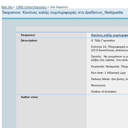
Main Site
»
LAMS Central Repository
»
One Sequence
Sequence: Κανόνες καλής συμπεριφοράς στο Διαδίκτυο_Netiquette
Sequence:
Κανόνες καλής συμπεριφορ
Description:
Α' Τάξη Γυμνασίου
Ενότητα 10. Πληροφορική κα
(10.6 Δυνατότητες επικοινων
Σκοπός: Να γνωρίσουν οι μα
ρήξεις στις σχέσεις, που είν
Keywords: Netiquette, Πλη
Run time: 1 διδακτική ώρα
Delivery Mode: Δια ζώσης σ
Resources:
Outline of Activities:
Author view: