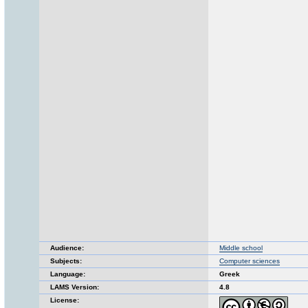
Audience:
Middle school
Subjects:
Computer sciences
Language:
Greek
LAMS Version:
4.8
License: