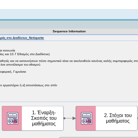
Not logged in
Sequence Information
άς στο Διαδίκτυο_Netiquette
ι κοινωνία
ίας και 10.7 Εθισμός στο Διαδίκτυο)
θητές και να κατανοήσουν πόσο σημαντικό είναι να ακολουθούν κανόνες καλής συμπεριφοράς στο δ
αι ένα αποτέλεσμα του εθισμού.
ροφορική, Γυμνάσιο
το εργαστήριο ή εξ αποστάσεως στο σπίτι