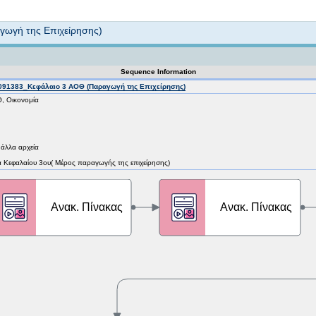
Not logged in
ωγή της Επιχείρησης)
Sequence Information
91383_Κεφάλαιο 3 ΑΟΘ (Παραγωγή της Επιχείρησης)
, Οικονομία
 άλλα αρχεία
ημα Κεφαλαίου 3ου( Μέρος παραγωγής της επιχείρησης)