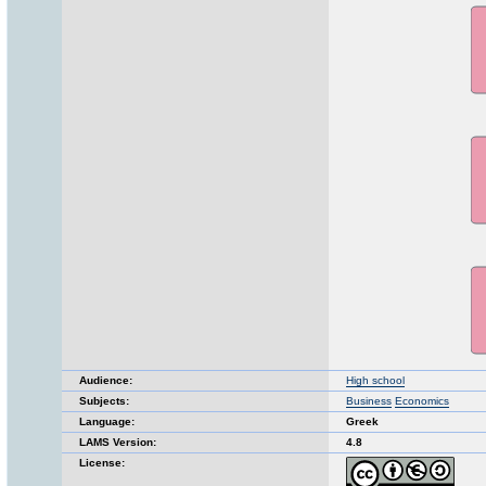
Audience:
High school
Subjects:
Business
Economics
Language:
Greek
LAMS Version:
4.8
License: