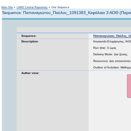
Main Site
»
LAMS Central Repository
»
One Sequence
Sequence: Παπαναγιώτου_Παύλος_1091383_Κεφάλαιο 3 ΑΟΘ (Παραγ
Sequence:
Παπαναγιώτου_Παύλος_10
Description:
Keywords:Επιχείρησης, ΑΟΘ
Run time: 3 ώρες
Delivery Mode: Δια ζώσης
Resources: Δεν απαιτούνται
Outline of Activities: Μάθ
Author view: