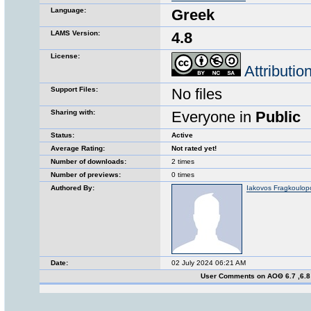
Language:
Greek
LAMS Version:
4.8
License:
Attributi
Support Files:
No files
Sharing with:
Everyone in
Public
Status:
Active
Average Rating:
Not rated yet!
Number of downloads:
2 times
Number of previews:
0 times
Authored By:
Iakovos Fragkoulop
Date:
02 July 2024 06:21 AM
User Comments on ΑΟΘ 6.7 ,6.