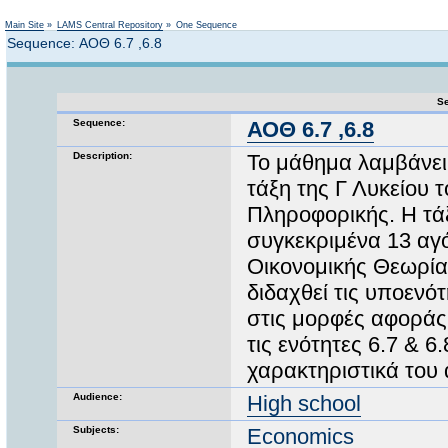
Not logged in
Main Site
»
LAMS Central Repository
»
One Sequence
Sequence: ΑΟΘ 6.7 ,6.8
Se
Sequence:
ΑΟΘ 6.7 ,6.8
Description:
Το μάθημα λαμβάνει
τάξη της Γ Λυκείου
Πληροφορικής. Η τάξ
συγκεκριμένα 13 αγό
Οικονομικής Θεωρίας
διδαχθεί τις υποενότ
στις μορφές αφοράς 
τις ενότητες 6.7 & 
χαρακτηριστικά του α
Audience:
High school
Subjects:
Economics