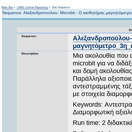
Not logged in
Main Site
»
LAMS Central Repository
»
One Sequence
Sequence: Αλεξανδροπούλου- Microbit - Ο αισθητήρας μαγνητόμετρ
Se
Sequence:
Αλεξανδροπούλου- 
μαγνητόμετρο_3η_
Description:
Μια ακολουθία που α
microbit για να διδά
και δομή ακολουθίας
Παράλληλα αξιοποιεί
αντεστραμμένης τάξ
με στοιχεία διαμορφ
Keywords: Αντεστραμ
Διαμορφωτική αξιολ
Run time: 2 διδακτι