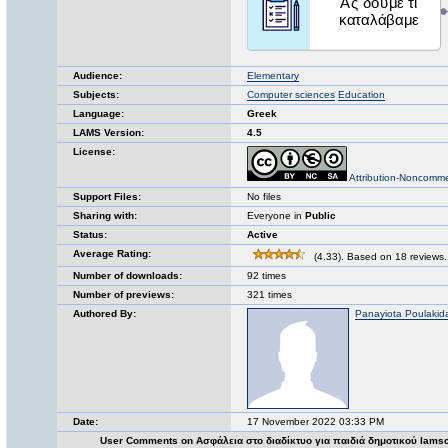
Audience:
Elementary
Subjects:
Computer sciences
Education
Language:
Greek
LAMS Version:
4.5
License:
Attribution-Noncomme
Support Files:
No files
Sharing with:
Everyone in
Public
Status:
Active
Average Rating:
(4.33). Based on 18 reviews.
Number of downloads:
92 times
Number of previews:
321 times
Authored By:
Panayiota Poulakid
Date:
17 November 2022 03:33 PM
User Comments on Ασφάλεια στο διαδίκτυο για παιδιά δημοτικού lam