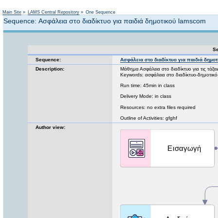
Not logged in
Main Site
»
LAMS Central Repository
»
One Sequence
Sequence: Ασφάλεια στο διαδίκτυο για παιδιά δημοτικού lamscom
Se
Sequence:
Ασφάλεια στο διαδίκτυο για παιδιά δημο
Description:
Μάθημα Ασφάλεια στο διαδίκτυο για τις τάξει
Keywords: ασφάλεια στο διαδίκτυο-δημοτικ
Run time: 45min in class
Delivery Mode: in class
Resources: no extra files required
Outline of Activities: gfghf
Author view: