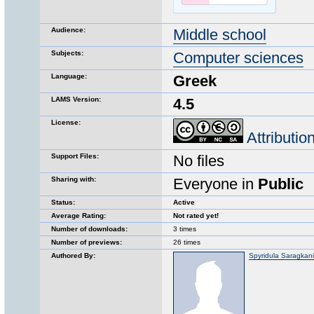
Audience:
Middle school
Subjects:
Computer sciences
Language:
Greek
LAMS Version:
4.5
License:
Attributi
Support Files:
No files
Sharing with:
Everyone in
Public
Status:
Active
Average Rating:
Not rated yet!
Number of downloads:
3 times
Number of previews:
26 times
Authored By:
Spyridula Saragkan