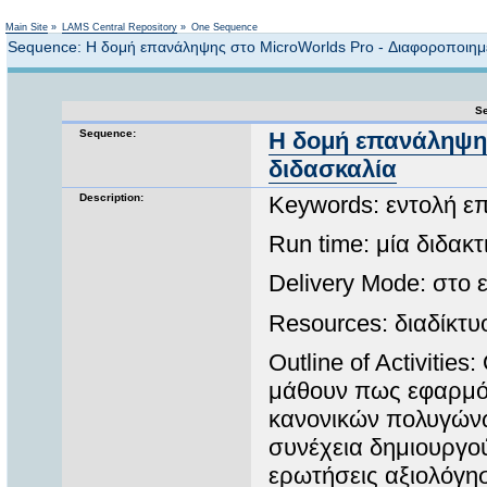
Not logged in
Main Site
»
LAMS Central Repository
»
One Sequence
Sequence: Η δομή επανάληψης στο MicroWorlds Pro - Διαφοροποιημ
Se
Sequence:
Η δομή επανάληψης
διδασκαλία
Description:
Keywords: εντολή ε
Run time: μία διδακ
Delivery Mode: στο
Resources: διαδίκτυ
Outline of Activitie
μάθουν πως εφαρμόζ
κανονικών πολυγώνω
συνέχεια δημιουργο
ερωτήσεις αξιολόγη