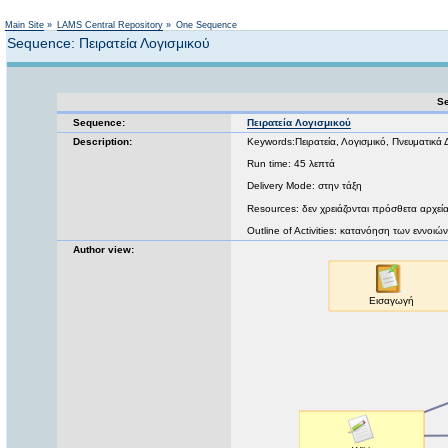
Not logged in
Main Site
»
LAMS Central Repository
»
One Sequence
Sequence: Πειρατεία Λογισμικού
Se
Sequence:
Πειρατεία Λογισμικού
Description:
Keywords:Πειρατεία, Λογισμικό, Πνευματικά 
Run time: 45 λεπτά
Delivery Mode: στην τάξη
Resources: δεν χρειάζονται πρόσθετα αρχεί
Outline of Activities: κατανόηση των εννοιώ
Author view: