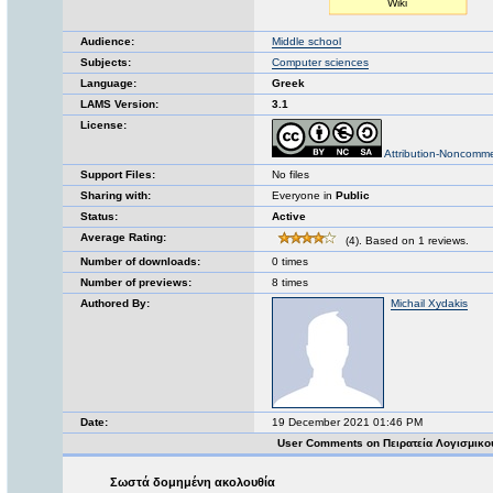
Audience:
Middle school
Subjects:
Computer sciences
Language:
Greek
LAMS Version:
3.1
License:
Attribution-Noncomme
Support Files:
No files
Sharing with:
Everyone in
Public
Status:
Active
Average Rating:
(4). Based on 1 reviews.
Number of downloads:
0 times
Number of previews:
8 times
Authored By:
Michail Xydakis
Date:
19 December 2021 01:46 PM
User Comments on Πειρατεία Λογισμικ
Σωστά δομημένη ακολουθία