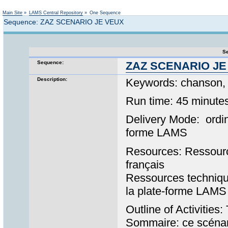
Not logged in
Main Site
»
LAMS Central Repository
»
One Sequence
Sequence: ZAZ SCENARIO JE VEUX
Se
Sequence:
ZAZ SCENARIO JE
Description:
Keywords: chanson, c
Run time: 45 minute
Delivery Mode: ordin
forme LAMS
Resources: Ressourc
français
Ressources technique
la plate-forme LAMS
Outline of Activities:
Sommaire: ce scénari