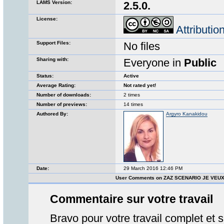
LAMS Version:
2.5.0.
License:
Attributi
Support Files:
No files
Sharing with:
Everyone in
Public
Status:
Active
Average Rating:
Not rated yet!
Number of downloads:
2 times
Number of previews:
14 times
Authored By:
Argyro Kanakidou
Date:
29 March 2016 12:46 PM
User Comments on ZAZ SCENARIO JE VEUX
Commentaire sur votre travail
Bravo pour votre travail complet et 