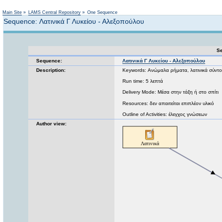
Not logged in
Main Site
»
LAMS Central Repository
»
One Sequence
Sequence: Λατινικά Γ Λυκείου - Αλεξοπούλου
Se
Sequence:
Λατινικά Γ Λυκείου - Αλεξοπούλου
Description:
Keywords: Ανώμαλα ρήματα, λατινικά σύντ
Run time: 5 λεπτά
Delivery Mode: Μέσα στην τάξη ή στο σπίτι
Resources: δεν απαιτείται επιπλέον υλικό
Outline of Activities: έλεγχος γνώσεων
Author view: