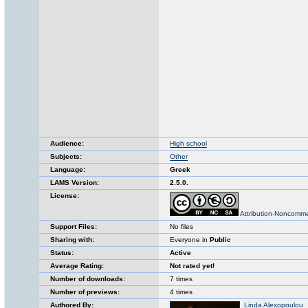
Audience:
High school
Subjects:
Other
Language:
Greek
LAMS Version:
2.5.0.
License:
Attribution-Noncomme
Support Files:
No files
Sharing with:
Everyone in
Public
Status:
Active
Average Rating:
Not rated yet!
Number of downloads:
7 times
Number of previews:
4 times
Authored By:
Linda Alexopoulou