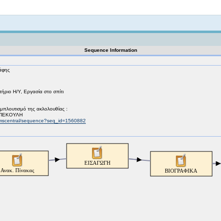
Not logged in
Sequence Information
άφης
ήριο Η/Υ, Εργασία στο σπίτι
εμπλουτισμό της ακλολουθίας :
ΜΠΕΚΟΥΛΗ
lamscentral/sequence?seq_id=1560882