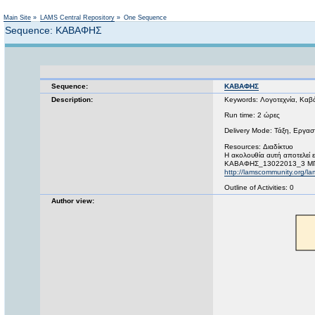
Main Site
»
LAMS Central Repository
»
One Sequence
Sequence: ΚΑΒΑΦΗΣ
Sequence:
ΚΑΒΑΦΗΣ
Description:
Keywords: Λογοτεχνία, Καβ
Run time: 2 ώρες
Delivery Mode: Τάξη, Εργαστ
Resources: Διαδίκτυο
H ακολουθία αυτή αποτελεί 
ΚΑΒΑΦΗΣ_13022013_3 
http://lamscommunity.org/
Outline of Activities: 0
Author view: