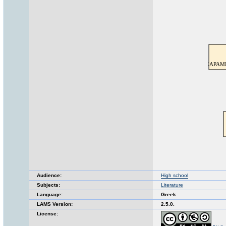
Audience:
High school
Subjects:
Literature
Language:
Greek
LAMS Version:
2.5.0.
License: