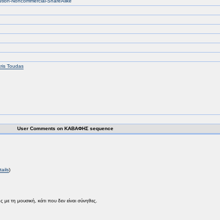
bution-Noncommercial-ShareAlike
tris Toudas
User Comments on ΚΑΒΑΦΗΣ sequence
tails
)
με τη μουσική, κάτι που δεν είναι σύνηθες.