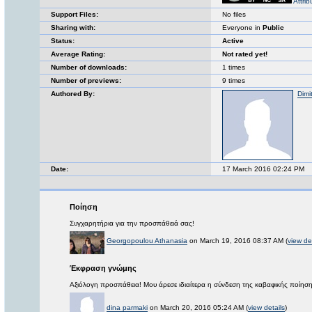
Attri
Support Files:
No files
Sharing with:
Everyone in
Public
Status:
Active
Average Rating:
Not rated yet!
Number of downloads:
1 times
Number of previews:
9 times
Authored By:
Dimi
Date:
17 March 2016 02:24 PM
Ποίηση
Συγχαρητήρια για την προσπάθειά σας!
Georgopoulou Athanasia
on March 19, 2016 08:37 AM (
view de
Έκφραση γνώμης
Αξιόλογη προσπάθεια! Μου άρεσε ιδιαίτερα η σύνδεση της καβαφικής ποίησης 
dina parmaki
on March 20, 2016 05:24 AM (
view details
)