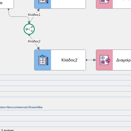
bution-Noncommercial-ShareAlike
 3 reviews.