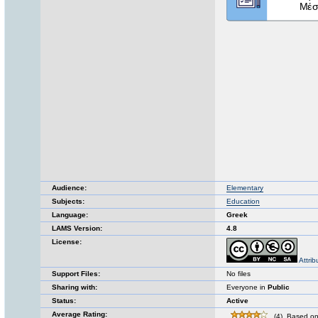
Audience:
Elementary
Subjects:
Education
Language:
Greek
LAMS Version:
4.8
License:
Attri
Support Files:
No files
Sharing with:
Everyone in
Public
Status:
Active
Average Rating:
(4). Based on