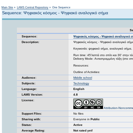
Not logged in
Main Site
»
LAMS Central Repository
»
One Sequence
Sequence: Ψηφιακός κόσμος - Ψηφιακό αναλογικό σήμα
Se
Sequence:
Ψηφιακός κόσμος - Ψηφιακό αναλογικό 
Description:
Ψηφιακός κόσμος - Ψηφιακό αναλογικό σήμ
Keywords: ψηφιακό σήμα, αναλογικό σήμα, b
Run time: 45'λεπτά στο σπίτι και 30' στην τά
Delivery Mode: Αντεστραμμένη τάξη (στο σπίτ
Resources:
Outline of Activities:
Audience:
Middle school
Subjects:
Technology
Language:
English
LAMS Version:
4.8
License:
Attribution-Noncomme
Support Files:
No files
Sharing with:
Everyone in
Public
Status:
Active
Average Rating:
Not rated yet!