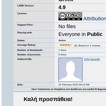
LAMS Version:
4.9
License:
Attributi
Support Files:
No files
Sharing with:
Everyone in
Public
Status:
Active
Average Rating:
(4). Based on 1 reviews.
Number of downloads:
1 times
Number of previews:
6 times
Authored By:
Sofia Daramila
Date:
23 February 2025 09:14 AM
User Comments on Ασφάλεια στο Διαδίκτυο για παιδιά Β Δημοτ
Καλή προσπάθεια!