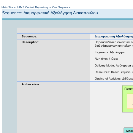
Main Site
»
LAMS Central Repository
»
One Sequence
Sequence: Διαμορφωτική Αξιολόγηση Λιακοπούλου
Sequence:
Διαμορφωτική Αξιολόγησ
Description:
Παρουσιάζεται η έννοια και 
διαβαθμισμένων κριτηρίων, 
Keywords: Αξιολόγηση
Run time: 4 ώρες
Delivery Mode: Ασύγχρονα 
Resources: Βίντεο, κείμενο, 
Outline of Activities: Διδάσ
Author view: