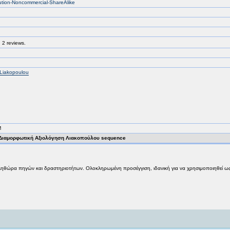
bution-Noncommercial-ShareAlike
 2 reviews.
 Liakopoulou
M
Διαμορφωτική Αξιολόγηση Λιακοπούλου sequence
 πληθώρα πηγών και δραστηριοτήτων. Ολοκληρωμένη προσέγγιση, ιδανική για να χρησιμοποιηθεί ως