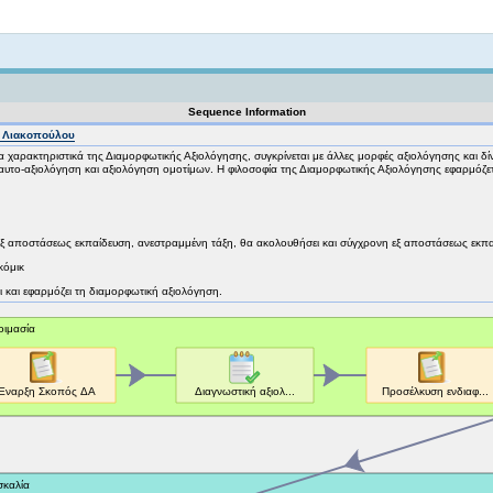
Not logged in
Sequence Information
η Λιακοπούλου
τα χαρακτηριστικά της Διαμορφωτικής Αξιολόγησης, συγκρίνεται με άλλες μορφές αξιολόγησης και δ
αυτο-αξιολόγηση και αξιολόγηση ομοτίμων. Η φιλοσοφία της Διαμορφωτικής Αξιολόγησης εφαρμόζε
εξ αποστάσεως εκπαίδευση, ανεστραμμένη τάξη, θα ακολουθήσει και σύγχρονη εξ αποστάσεως εκπ
κόμικ
κει και εφαρμόζει τη διαμορφωτική αξιολόγηση.