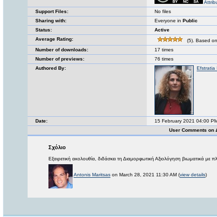
Attri
Support Files:
No files
Sharing with:
Everyone in
Public
Status:
Active
Average Rating:
(5). Based on
Number of downloads:
17 times
Number of previews:
76 times
Authored By:
Efstratia
Date:
15 February 2021 04:00 P
User Comments on 
Σχόλιο
Εξαιρετική ακολουθία, διδάσκει τη Διαμορφωτική Αξιολόγηση βιωματικά με
Antonis Maritsas
on March 28, 2021 11:30 AM (
view details
)