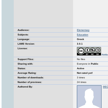
Audience:
Elementary
Subjects:
Education
Language:
Greek
LAMS Version:
3.0.1
License:
Attri
Support Files:
No files
Sharing with:
Everyone in
Public
Status:
Active
Average Rating:
Not rated yet!
Number of downloads:
3 times
Number of previews:
24 times
Authored By:
ΘΕΟ