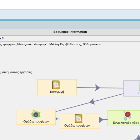
Not logged in
Sequence Information
α 3
ς τροφίμων,Μεσογειακή Διατροφή, Μελέτη Περιβάλλοντος, Β' Δημοτικού
ές και ομαδικές εργασίες