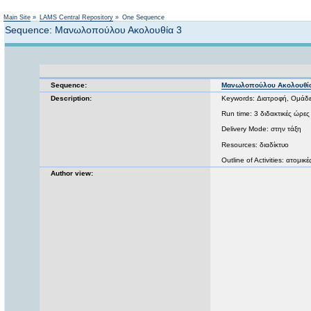
Main Site
»
LAMS Central Repository
»
One Sequence
Sequence: Μανωλοπούλου Ακολουθία 3
Sequence:
Μανωλοπούλου Ακολουθί
Description:
Keywords: Διατροφή, Ομάδε
Run time: 3 διδακτικές ώρες
Delivery Mode: στην τάξη
Resources: διαδίκτυο
Outline of Activities: ατομικ
Author view: