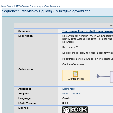
Not logged in
Main Site
»
LAMS Central Repository
»
One Sequence
Sequence: Τσιλιγκιριάν Ερμιόνη -Τα θεσμικά όργανα της Ε.Ε
Se
Sequence:
Τσιλιγκιριάν Ερμιόνη -Τα θεσμικά όργανα
Description:
Κοινωνική και πολιτική Αγωγή Στ΄ Δημοτικο
και τον τόπο λειτουργίας τους. Τα κράτη της
Keywords:
Run time: 45΄
Delivery Mode: Πριν την τάξη, μέσα στην τά
Resources: βίντεο Youtube, on line ερωτημ
Outline of Activities:
Author view:
Audience:
Elementary
Subjects:
Political science
Language:
Greek
LAMS Version:
3.0.1
License: