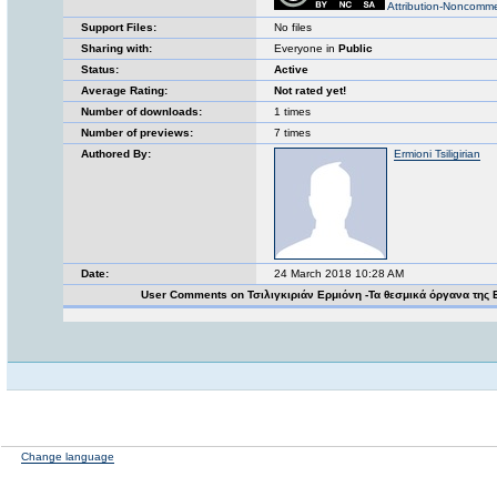
Attribution-Noncomme
Support Files:
No files
Sharing with:
Everyone in
Public
Status:
Active
Average Rating:
Not rated yet!
Number of downloads:
1 times
Number of previews:
7 times
Authored By:
Ermioni Tsiligirian
Date:
24 March 2018 10:28 AM
User Comments on Τσιλιγκιριάν Ερμιόνη -Τα θεσμικά όργανα της
Change language