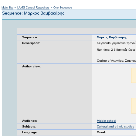
Main Site
»
LAMS Central Repository
»
One Sequence
Sequence: Μάρκος Βαμβακάρης
Sequence:
Μάρκος Βαμβακάρης
Description:
Keywords: ρεμπέτικο τραγο
Run time: 2 διδακτικές ώρες
Outline of Activities: Στην
Author view:
Audience:
Middle school
Subjects:
Cultural and ethnic studies
Language:
Greek