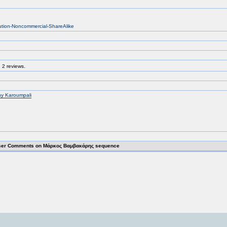
bution-Noncommercial-ShareAlike
 2 reviews.
y Karoumpali
ser Comments on Μάρκος Βαμβακάρης sequence