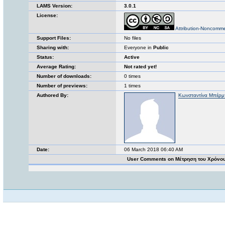
LAMS Version:
3.0.1
License:
Attribution-Noncomme
Support Files:
No files
Sharing with:
Everyone in
Public
Status:
Active
Average Rating:
Not rated yet!
Number of downloads:
0 times
Number of previews:
1 times
Authored By:
Κωνσταντίνα Μπέρμ
Date:
06 March 2018 06:40 AM
User Comments on Μέτρηση του Χρόνο