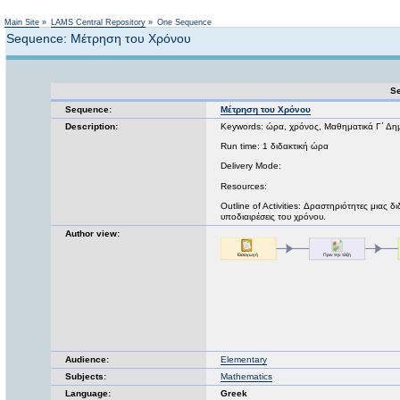
Not logged in
Main Site
»
LAMS Central Repository
»
One Sequence
Sequence: Μέτρηση του Χρόνου
Se
Sequence:
Μέτρηση του Χρόνου
Description:
Keywords: ώρα, χρόνος, Μαθηματικά Γ΄ Δη
Run time: 1 διδακτική ώρα
Delivery Mode:
Resources:
Outline of Activities: Δραστηριότητες μιας
υποδιαιρέσεις του χρόνου.
Author view:
Audience:
Elementary
Subjects:
Mathematics
Language:
Greek