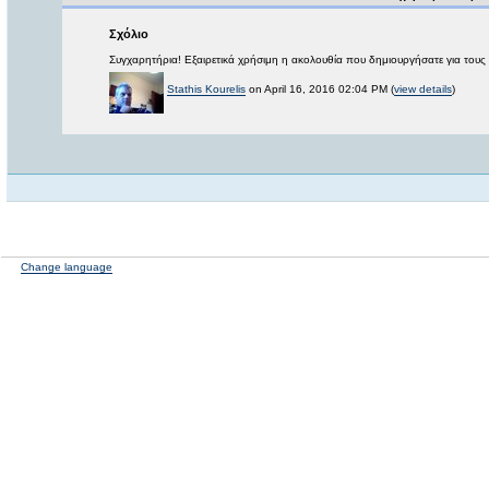
Σχόλιο
Συγχαρητήρια! Εξαιρετικά χρήσιμη η ακολουθία που δημιουργήσατε για τους
Stathis Kourelis
on April 16, 2016 02:04 PM (
view details
)
Change language