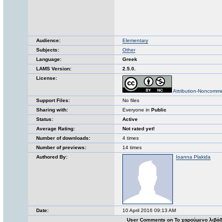
Audience:
Elementary
Subjects:
Other
Language:
Greek
LAMS Version:
2.5.0.
License:
Attribution-Noncomme
Support Files:
No files
Sharing with:
Everyone in
Public
Status:
Active
Average Rating:
Not rated yet!
Number of downloads:
4 times
Number of previews:
14 times
Authored By:
Ioanna Plakida
Date:
10 April 2016 09:13 AM
User Comments on Το χαρούμενο λιβάδ