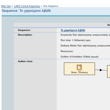
Not logged in
Main Site
»
LAMS Central Repository
»
One Sequence
Sequence: Το χαρούμενο λιβάδι
Se
Sequence:
Το χαρούμενο λιβάδι
Description:
Keywords:Τεστ αξιολογησης αναγνωστικής ι
Run time: 1 διδακτική ώρα
Delivery Mode:Τεστ αξιολόγησης αναγνωστικ
Resources:
Outline of Activities: Ειδική αγωγή
Author view: