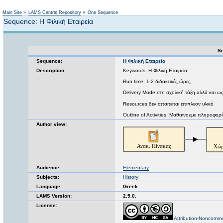
Not logged in
Main Site
»
LAMS Central Repository
»
One Sequence
Sequence: Η Φιλική Εταιρεία
Se
Sequence:
Η Φιλική Εταιρεία
Description:
Keywords: Η Φιλική Εταιρεία
Run time: 1-2 διδακτικές ώρες
Delivery Mode:στη σχολική τάξη αλλά και ω
Resources δεν απαιτείται επιπλεον υλικό
Outline of Activities: Μαθαίνουμε πληροφορίε
Author view:
Audience:
Elementary
Subjects:
History
Language:
Greek
LAMS Version:
2.5.0.
License:
Attribution-Noncomme