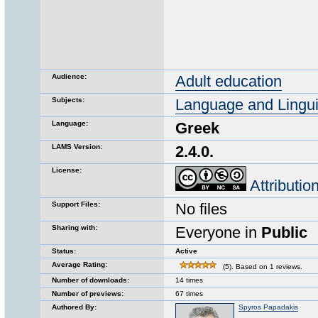
Audience:
Adult education
Subjects:
Language and Lingui
Language:
Greek
LAMS Version:
2.4.0.
License:
Attributi
Support Files:
No files
Sharing with:
Everyone in
Public
Status:
Active
Average Rating:
(5). Based on 1 reviews.
Number of downloads:
14 times
Number of previews:
67 times
Authored By:
Spyros Papadakis