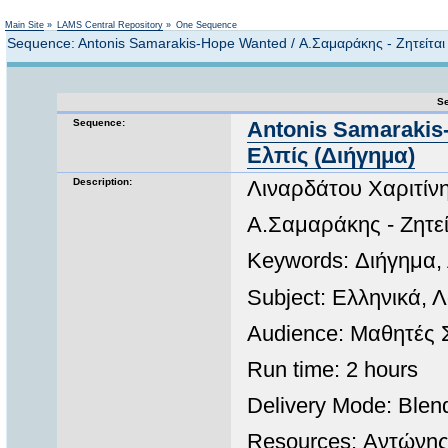
Not logged in
Main Site
»
LAMS Central Repository
»
One Sequence
Sequence: Antonis Samarakis-Hope Wanted / Α.Σαμαράκης - Ζητείται
Se
Sequence:
Antonis Samarakis-
Ελπίς (Διήγημα)
Description:
Λιναρδάτου Χαριτί
Α.Σαμαράκης - Ζητεί
Keywords: Διήγημα,
Subject: Ελληνικά, Λ
Audience: Μαθητές Σ
Run time: 2 hours
Delivery Mode: Blen
Resources: Αντώνης 