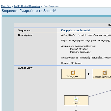
Not logged in
Main Site
»
LAMS Central Repository
»
One Sequence
Sequence: Γνωριμία με το Scratch!
Se
Sequence:
Γνωριμία με το Scratch!
Description:
Λέξεις Κλειδιά: Scratch, εκπαιδευτικά παιχνί
Θέμα: Εισαγωγή στο λογισμικό παραγωγής ψ
Δημιουργοί: Αντωνίου Χριστίνα
Μιχαήλ Μιχάλης
Μπάσης Νικόλαος
Απευθύνεται σε : Μαθητές Γυμνασίου, Λυκείο
Χρόνος: 90 λεπτά
Author view: