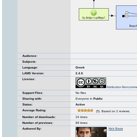
Audience:
Subjects:
Language:
Greek
LAMS Version:
2.4.0.
License:
Attribution-Noncomme
Support Files:
No files
Sharing with:
Everyone in
Public
Status:
Active
Average Rating:
(5). Based on 2 reviews.
Number of downloads:
24 times
Number of previews:
89 times
Authored By:
Nick Basis