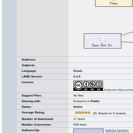
Audience:
Subjects:
Language:
Greek
LAMS Version:
2.4.0.
License:
Attribution-Noncomme
Support Files:
No files
Sharing with:
Everyone in
Public
Status:
Active
Average Rating:
(5). Based on 3 reviews.
Number of downloads:
17 times
Number of previews:
638 times
Authored By:
katerina kyratsou