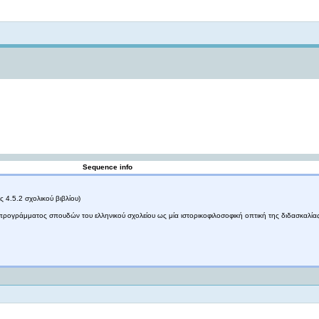
Not logged in
Sequence info
 4.5.2 σχολικού βιβλίου)
 προγράμματος σπουδών του ελληνικού σχολείου ως μία ιστορικοφιλοσοφική οπτική της διδασκαλία