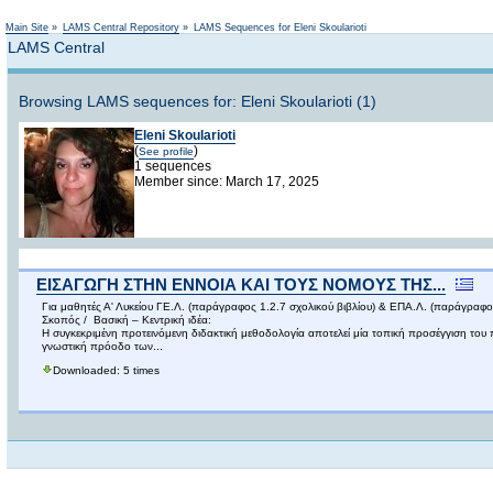
Main Site
»
LAMS Central Repository
»
LAMS Sequences for Eleni Skoularioti
LAMS Central
Browsing LAMS sequences for: Eleni Skoularioti (1)
Eleni Skoularioti
(
)
See profile
1 sequences
Member since: March 17, 2025
ΕΙΣΑΓΩΓΗ ΣΤΗΝ ΕΝΝΟΙΑ ΚΑΙ ΤΟΥΣ ΝΟΜΟΥΣ ΤΗΣ...
Για μαθητές Α' Λυκείου ΓΕ.Λ. (παράγραφος 1.2.7 σχολικού βιβλίου) & ΕΠΑ.Λ. (παράγραφος
Σκοπός / Βασική – Κεντρική ιδέα:
Η συγκεκριμένη προτεινόμενη διδακτική μεθοδολογία αποτελεί μία τοπική προσέγγιση του
γνωστική πρόοδο των...
Downloaded: 5 times