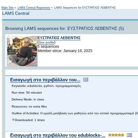
Main Site
»
LAMS Central Repository
»
LAMS Sequences for ΕΥΣΤΡΑΤΙΟΣ ΛΕΒΕΝΤΗΣ
LAMS Central
Browsing LAMS sequences for: ΕΥΣΤΡΑΤΙΟΣ ΛΕΒΕΝΤΗΣ (5)
ΕΥΣΤΡΑΤΙΟΣ ΛΕΒΕΝΤΗΣ
(
)
See profile
5 sequences
Member since: January 16, 2025
Εισαγωγή στο περιβάλλον του...
Keywords: edublocks, python, προγραμματισμός
Run time: 50 minutes
Delivery Mode: in class
Resources: no extra files
Outline of Activities: Η ομαλή μετάβαση των μαθητών από τον οπτικό προγραμματισμό (
Downloaded: 1 times
Εισαγωγή στο περιβάλλον του edublocks-...