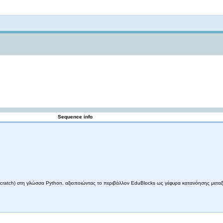
Not logged in
Sequence info
Scratch) στη γλώσσα Python, αξιοποιώντας το περιβάλλον EduBlocks ως γέφυρα κατανόησης μεταξ