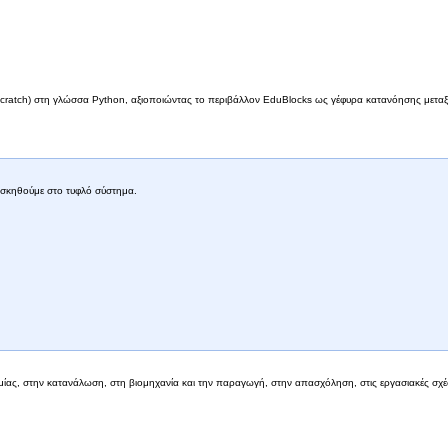
Scratch) στη γλώσσα Python, αξιοποιώντας το περιβάλλον EduBlocks ως γέφυρα κατανόησης μεταξ
ξασκηθούμε στο τυφλό σύστημα.
μίας, στην κατανάλωση, στη βιομηχανία και την παραγωγή, στην απασχόληση, στις εργασιακές σχέσ