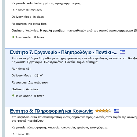
Keywords: edublocks, python, προγραμματισμός
Run time: 90 minutes
Delivery Mode: in class
Resources: no extra files
Outline of Activities: Η ομαλή μετάβαση των μαθητών από τον οπτικό προγραμματισμό (
Downloaded: 0 times
Ενότητα 7. Εργονομία - Πληκτρολόγιο - Ποντίκι -...
Σε αυτό το μάθημα θα μάθουμε να χρησιμοποιούμε το πληκτρολόγιο, το ποντίκι και θα ε
Keywords: Εργονομία, Πληκτρολόγιο, Ποντίκι, Τυφλό Σύστημα
Run time: 45;
Delivery Mode: τάξη Α'
Resources: Δεν υπάρχουν
Outline of Activities:
Downloaded: 0 times
Ενότητα 8: Πληροφορική και Κοινωνία
Στο κεφάλαιο αυτό θα επικεντρωθούμε στις σημαντικότερες αλλαγές στον τομέα της οικονο
στο φυσικό περιβάλλον
Keywords: πληροφορική, κοινωνία, οικονομία, εμπόριο, επαγγέλματα
Run time: 90'