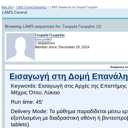
Not logged in
Main Site
»
LAMS Central Repository
»
LAMS Sequences for Γεωργία Γεωργίου
LAMS Central
Browsing LAMS sequences for: Γεωργία Γεωργίου (1)
Γεωργία Γεωργίου
(
)
See profile
1 sequences
Member since: December 28, 2024
Sequence in
Εισαγωγή στη Δομή Επανάλη
Keywords: Εισαγωγή στις Αρχές της Επιστήμης
Μέχρις Ότου, Λύκειο
Run time: 45'
Delivery Mode: Το μάθημα παραδίδεται μέσω ε
εξοπλισμένη με διαδραστική οθόνη ή βιντεοπρ
tablets).