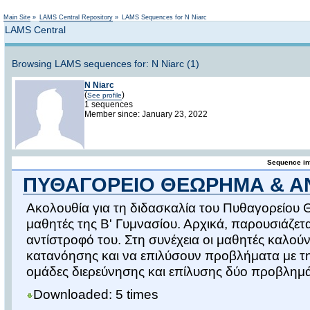
Not logged in
Main Site
»
LAMS Central Repository
»
LAMS Sequences for N Niarc
LAMS Central
Browsing LAMS sequences for: N Niarc (1)
N Niarc
(
)
See profile
1 sequences
Member since: January 23, 2022
Sequence in
ΠΥΘΑΓΟΡΕΙΟ ΘΕΩΡΗΜΑ & Α
Ακολουθία για τη διδασκαλία του Πυθαγορείου 
μαθητές της Β' Γυμνασίου. Αρχικά, παρουσιάζετ
αντίστροφό του. Στη συνέχεια οι μαθητές καλού
κατανόησης και να επιλύσουν προβλήματα με τη
ομάδες διερεύνησης και επίλυσης δύο προβλημά
Downloaded: 5 times