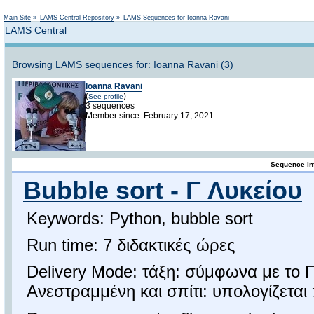
Not logged in
Main Site
»
LAMS Central Repository
»
LAMS Sequences for Ioanna Ravani
LAMS Central
Browsing LAMS sequences for: Ioanna Ravani (3)
Ioanna Ravani
(
)
See profile
3 sequences
Member since: February 17, 2021
Sequence in
Bubble sort - Γ Λυκείου
Keywords: Python, bubble sort
Run time: 7 διδακτικές ώρες
Delivery Mode: τάξη: σύμφωνα με τ
Ανεστραμμένη και σπίτι: υπολογίζεται