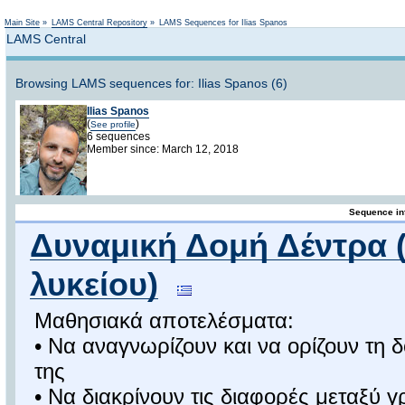
Not logged in
Main Site
»
LAMS Central Repository
»
LAMS Sequences for Ilias Spanos
LAMS Central
Browsing LAMS sequences for: Ilias Spanos (6)
Ilias Spanos
(
)
See profile
6 sequences
Member since: March 12, 2018
Sequence in
Δυναμική Δομή Δέντρα 
λυκείου)
Μαθησιακά αποτελέσματα:
• Να αναγνωρίζουν και να ορίζουν τη δ
της
• Να διακρίνουν τις διαφορές μεταξύ 