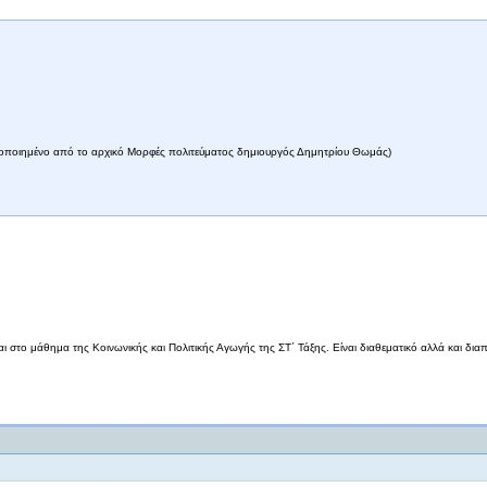
φοροποιημένο από το αρχικό Μορφές πολιτεύματος δημιουργός Δημητρίου Θωμάς)
ται στο μάθημα της Κοινωνικής και Πολιτικής Αγωγής της ΣΤ΄ Τάξης. Είναι διαθεματικό αλλά και δι