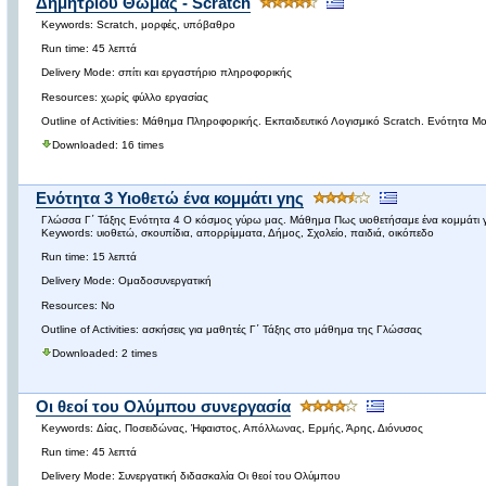
Δημητρίου Θωμάς - Scratch
Keywords: Scratch, μορφές, υπόβαθρο
Run time: 45 λεπτά
Delivery Mode: σπίτι και εργαστήριο πληροφορικής
Resources: χωρίς φύλλο εργασίας
Outline of Activities: Μάθημα Πληροφορικής. Εκπαιδευτικό Λογισμικό Scratch. Ενότητα
Downloaded: 16 times
Ενότητα 3 Υιοθετώ ένα κομμάτι γης
Γλώσσα Γ΄ Τάξης Ενότητα 4 Ο κόσμος γύρω μας. Μάθημα Πως υιοθετήσαμε ένα κομμάτι 
Keywords: υιοθετώ, σκουπίδια, απορρίμματα, Δήμος, Σχολείο, παιδιά, οικόπεδο
Run time: 15 λεπτά
Delivery Mode: Ομαδοσυνεργατική
Resources: Νο
Outline of Activities: ασκήσεις για μαθητές Γ΄ Τάξης στο μάθημα της Γλώσσας
Downloaded: 2 times
Οι θεοί του Ολύμπου συνεργασία
Keywords: Δίας, Ποσειδώνας, Ήφαιστος, Απόλλωνας, Ερμής, Άρης, Διόνυσος
Run time: 45 λεπτά
Delivery Mode: Συνεργατική διδασκαλία Οι θεοί του Ολύμπου