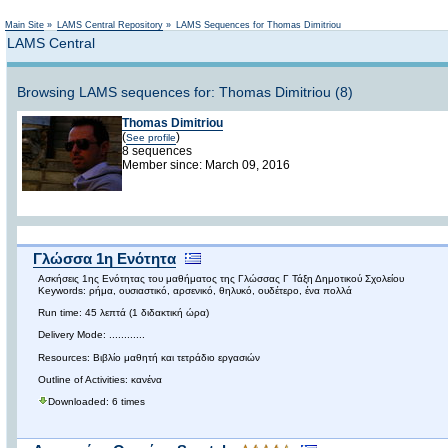
Main Site
»
LAMS Central Repository
»
LAMS Sequences for Thomas Dimitriou
LAMS Central
Browsing LAMS sequences for: Thomas Dimitriou (8)
Thomas Dimitriou
(
)
See profile
8 sequences
Member since: March 09, 2016
Γλώσσα 1η Ενότητα
Ασκήσεις 1ης Ενότητας του μαθήματος της Γλώσσας Γ Τάξη Δημοτικού Σχολείου
Keywords: ρήμα, ουσιαστικό, αρσενικό, θηλυκό, ουδέτερο, ένα πολλά
Run time: 45 λεπτά (1 διδακτική ώρα)
Delivery Mode: ............
Resources: Βιβλίο μαθητή και τετράδιο εργασιών
Outline of Activities: κανένα
Downloaded: 6 times