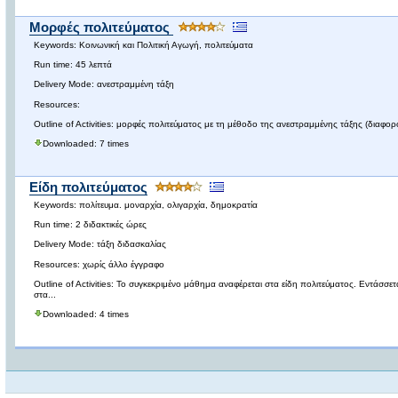
Μορφές πολιτεύματος
Keywords: Κοινωνική και Πολιτική Αγωγή, πολιτεύματα
Run time: 45 λεπτά
Delivery Mode: ανεστραμμένη τάξη
Resources:
Outline of Activities: μορφές πολιτεύματος με τη μέθοδο της ανεστραμμένης τάξης (δια
Downloaded: 7 times
Είδη πολιτεύματος
Keywords: πολίτευμα. μοναρχία, ολιγαρχία, δημοκρατία
Run time: 2 διδακτικές ώρες
Delivery Mode: τάξη διδασκαλίας
Resources: χωρίς άλλο έγγραφο
Outline of Activities: Το συγκεκριμένο μάθημα αναφέρεται στα είδη πολιτεύματος. Εντάσσε
στα...
Downloaded: 4 times