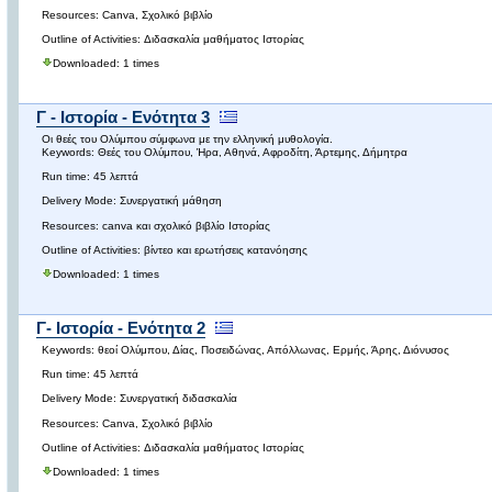
Resources: Canva, Σχολικό βιβλίο
Outline of Activities: Διδασκαλία μαθήματος Ιστορίας
Downloaded: 1 times
Γ - Ιστορία - Ενότητα 3
Οι θεές του Ολύμπου σύμφωνα με την ελληνική μυθολογία.
Keywords: Θεές του Ολύμπου, Ήρα, Αθηνά, Αφροδίτη, Άρτεμης, Δήμητρα
Run time: 45 λεπτά
Delivery Mode: Συνεργατική μάθηση
Resources: canva και σχολικό βιβλίο Ιστορίας
Outline of Activities: βίντεο και ερωτήσεις κατανόησης
Downloaded: 1 times
Γ- Ιστορία - Ενότητα 2
Keywords: θεοί Ολύμπου, Δίας, Ποσειδώνας, Απόλλωνας, Ερμής, Άρης, Διόνυσος
Run time: 45 λεπτά
Delivery Mode: Συνεργατική διδασκαλία
Resources: Canva, Σχολικό βιβλίο
Outline of Activities: Διδασκαλία μαθήματος Ιστορίας
Downloaded: 1 times