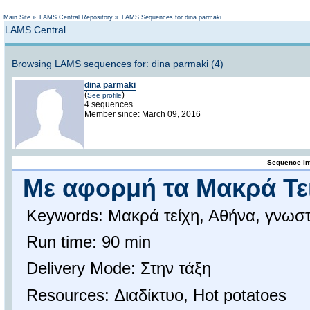
Not logged in
Main Site
»
LAMS Central Repository
»
LAMS Sequences for dina parmaki
LAMS Central
Browsing LAMS sequences for: dina parmaki (4)
dina parmaki
(
)
See profile
4 sequences
Member since: March 09, 2016
Sequence in
Με αφορμή τα Μακρά Τε
Keywords: Μακρά τείχη, Αθήνα, γνωστ
Run time: 90 min
Delivery Mode: Στην τάξη
Resources: Διαδίκτυο, Hot potatoes