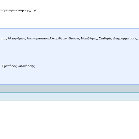
στηριοτήτων στην αρχή για...
ότητας Αλγορίθμων, Αναπαράσταση Αλγορίθμων, Θεωρία, Μεταβλητές, Σταθερές, Διάγραμμα ροής,
υ. Ερωτήσεις κατανόησης...