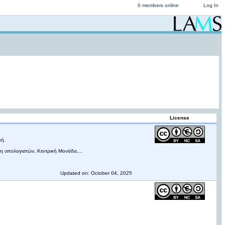
0 members online
Log In
License
τή.
δη υπολογιστών, Κεντρική Μονάδα,...
Updated on: October 04, 2025