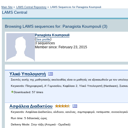
Main Site
»
LAMS Central Repository
»
LAMS Sequences for Panagiota Koumpouli
LAMS Central
Browsing LAMS sequences for: Panagiota Koumpouli (3)
Panagiota Koumpouli
(
)
See profile
3 sequences
Member since: February 23, 2015
Υλικό Υπολογιστή
Σκοπός αυτής της μαθησιακής ακολουθίας είναι οι μαθητές να εξοικειωθούν με τον υπολογ
Keywords: Πληροφορική, Α' Γυμνασίου, Κεφάλαιο 2, Υλικό Υπολογιστή (Hardware), Συσκευές
Downloaded: 57 times
Ασφάλεια Διαδικτύου
Keywords: Ασφάλεια Διαδικτύου, κίνδυνοι, κανόνες, συμπεριφορά, netiquette, εννοιολογικό
Run time: 5 διδακτικές ώρες
Delivery Mode: Στην τάξη (Ατομικά - Ομαδικά)