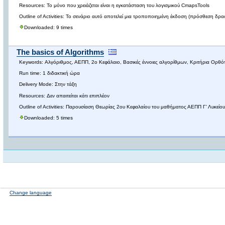
Resources: Το μόνο που χρειάζεται είναι η εγκατάσταση του λογισμικού CmapsTools
Outline of Activities: Το σενάριο αυτό αποτελεί μια τροποποιημένη έκδοση (πρόσθεση δρα
Downloaded: 9 times
The basics of Algorithms
Keywords: Αλγόριθμος, ΑΕΠΠ, 2ο Κεφάλαιο, Βασικές έννοιες αλγορίθμων, Κριτήρια Ορθ
Run time: 1 διδακτική ώρα
Delivery Mode: Στην τάξη
Resources: Δεν απαιτείται κάτι επιπλέον
Outline of Activities: Παρουσίαση Θεωρίας 2ου Κεφαλαίου του μαθήματος ΑΕΠΠ Γ' Λυκείο
Downloaded: 5 times
Change language