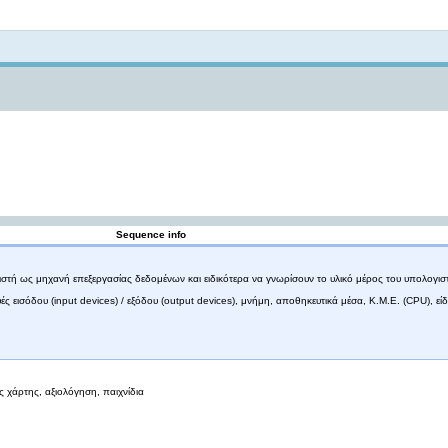
Not logged in
Sequence info
ιστή ως μηχανή επεξεργασίας δεδομένων και ειδικότερα να γνωρίσουν το υλικό μέρος του υπολογισ
 εισόδου (input devices) / εξόδου (output devices), μνήμη, αποθηκευτικά μέσα, Κ.Μ.Ε. (CPU), εί
ς χάρτης, αξιολόγηση, παιχνίδια